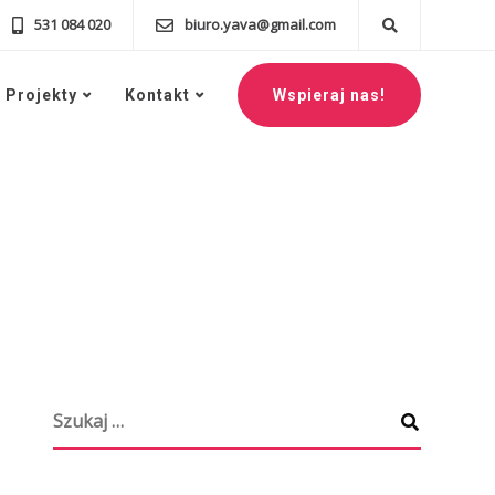
531 084 020
biuro.yava@gmail.com
Projekty
Kontakt
Wspieraj nas!