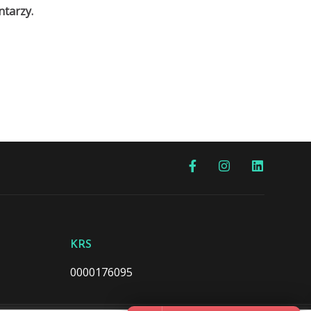
ntarzy.
KRS
0000176095