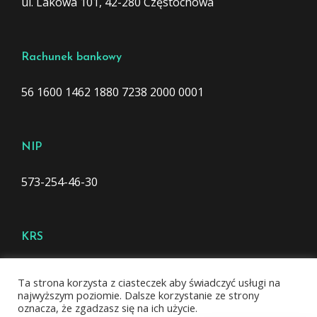
ul. Lakowa 101, 42-280 Częstochowa
Rachunek bankowy
56 1600 1462 1880 7238 2000 0001
NIP
573-254-46-30
KRS
0000176095
Ta strona korzysta z ciasteczek aby świadczyć usługi na
najwyższym poziomie. Dalsze korzystanie ze strony
oznacza, że zgadzasz się na ich użycie.